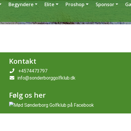
Begyndere
Elite
Proshop
Sponsor
G
Kontakt
+4574473797
info@sonderborggolfklub.dk
Følg os her