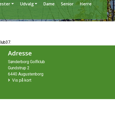
æster
Udvalg
Dame
Senior
Herre
Klub37.
Adresse
Sønderborg Golfklub
Gundstrup 2
6440 Augustenborg
Vis på kort